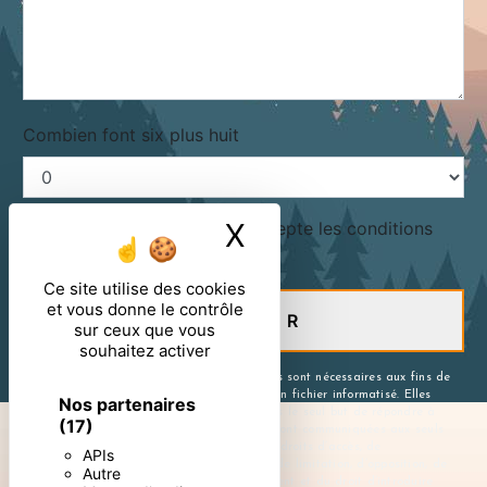
Combien font six plus huit
X
Masquer le ban
En cochant cette case, j'accepte les conditions
particulières ci-dessous **
Ce site utilise des cookies
et vous donne le contrôle
ENVOYER
sur ceux que vous
souhaitez activer
** Les données personnelles communiquées sont nécessaires aux fins de
vous contacter et sont enregistrées dans un fichier informatisé. Elles
Nos partenaires
sont destinées à et ses sous-traitants dans le seul but de répondre à
(17)
votre message. Les données collectées seront communiquées aux seuls
destinataires suivants: . Vous disposez de droits d’accès, de
APIs
rectification, d’effacement, de portabilité, de limitation, d’opposition, de
Autre
retrait de votre consentement à tout moment et du droit d’introduire