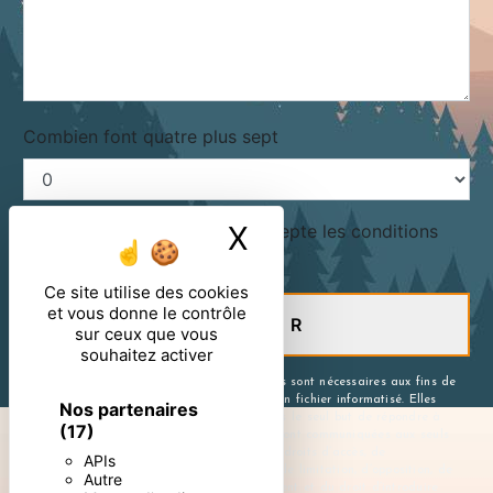
Combien font quatre plus sept
X
Masquer le ban
En cochant cette case, j'accepte les conditions
particulières ci-dessous **
Ce site utilise des cookies
et vous donne le contrôle
ENVOYER
sur ceux que vous
souhaitez activer
** Les données personnelles communiquées sont nécessaires aux fins de
vous contacter et sont enregistrées dans un fichier informatisé. Elles
Nos partenaires
sont destinées à et ses sous-traitants dans le seul but de répondre à
(17)
votre message. Les données collectées seront communiquées aux seuls
destinataires suivants: . Vous disposez de droits d’accès, de
APIs
rectification, d’effacement, de portabilité, de limitation, d’opposition, de
Autre
retrait de votre consentement à tout moment et du droit d’introduire