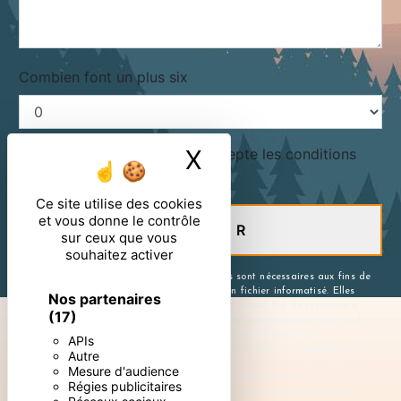
Combien font un plus six
X
Masquer le ban
En cochant cette case, j'accepte les conditions
particulières ci-dessous **
Ce site utilise des cookies
et vous donne le contrôle
ENVOYER
sur ceux que vous
souhaitez activer
** Les données personnelles communiquées sont nécessaires aux fins de
vous contacter et sont enregistrées dans un fichier informatisé. Elles
Nos partenaires
sont destinées à et ses sous-traitants dans le seul but de répondre à
(17)
votre message. Les données collectées seront communiquées aux seuls
destinataires suivants: . Vous disposez de droits d’accès, de
APIs
rectification, d’effacement, de portabilité, de limitation, d’opposition, de
Autre
retrait de votre consentement à tout moment et du droit d’introduire
Mesure d'audience
une réclamation auprès d’une autorité de contrôle, ainsi que
Régies publicitaires
d’organiser le sort de vos données post-mortem. Vous pouvez exercer