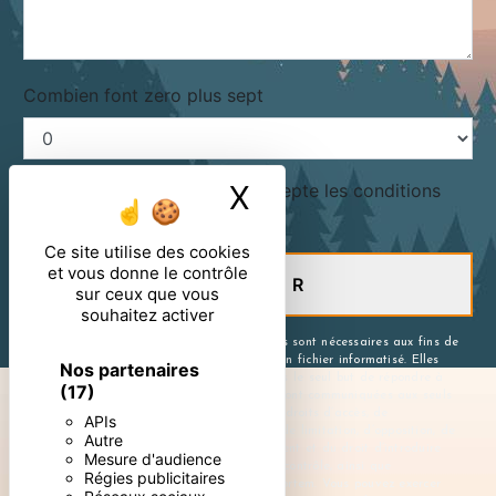
Combien font zero plus sept
X
Masquer le ban
En cochant cette case, j'accepte les conditions
particulières ci-dessous **
Ce site utilise des cookies
et vous donne le contrôle
ENVOYER
sur ceux que vous
souhaitez activer
** Les données personnelles communiquées sont nécessaires aux fins de
vous contacter et sont enregistrées dans un fichier informatisé. Elles
Nos partenaires
sont destinées à et ses sous-traitants dans le seul but de répondre à
(17)
votre message. Les données collectées seront communiquées aux seuls
destinataires suivants: . Vous disposez de droits d’accès, de
APIs
rectification, d’effacement, de portabilité, de limitation, d’opposition, de
Autre
retrait de votre consentement à tout moment et du droit d’introduire
Mesure d'audience
une réclamation auprès d’une autorité de contrôle, ainsi que
Régies publicitaires
d’organiser le sort de vos données post-mortem. Vous pouvez exercer