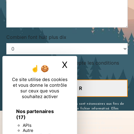
Combien font huit plus dix
X
Masquer le ban
En cochant cette case, j'accepte les conditions
particulières ci-dessous **
Ce site utilise des cookies
et vous donne le contrôle
ENVOYER
sur ceux que vous
souhaitez activer
** Les données personnelles communiquées sont nécessaires aux fins de
vous contacter et sont enregistrées dans un fichier informatisé. Elles
Nos partenaires
sont destinées à et ses sous-traitants dans le seul but de répondre à
(17)
votre message. Les données collectées seront communiquées aux seuls
destinataires suivants: . Vous disposez de droits d’accès, de
APIs
rectification, d’effacement, de portabilité, de limitation, d’opposition, de
Autre
retrait de votre consentement à tout moment et du droit d’introduire