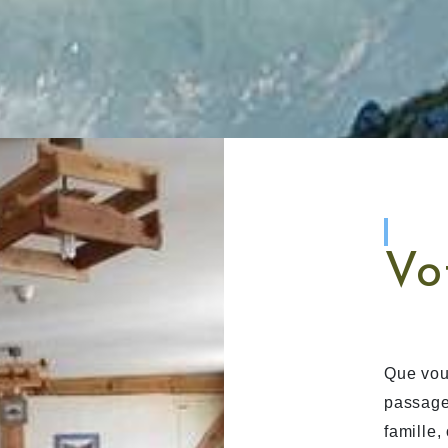
BI
Vo
Que vou
deau des cookies
passage
famille,