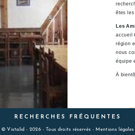
recherch
êtes les
Les Ami
accueil 
région e
nous con
équipe e
À bientô
RECHERCHES FRÉQUENTES
©
Vistalid
- 2026 - Tous droits réservés -
Mentions légales