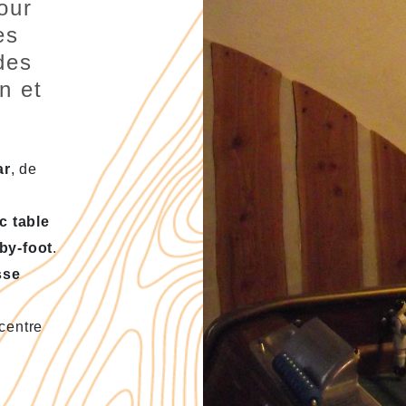
our
es
des
n et
ar
, de
c table
aby-foot
.
sse
centre