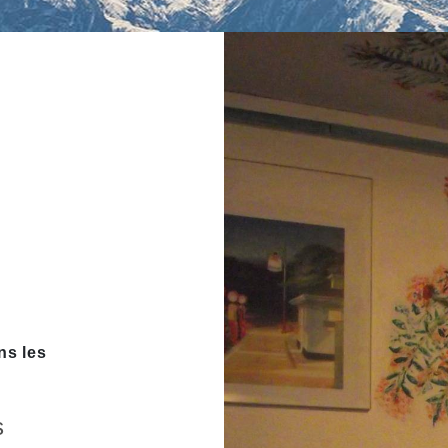
ns les
s