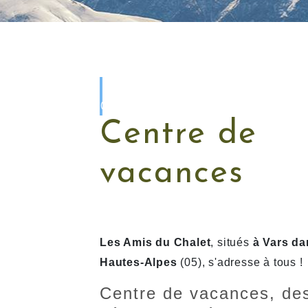
LES AMIS DU
CHALET
Centre de
vacances
Les Amis du Chalet
, situés
à Vars da
Hautes-Alpes
(05), s'adresse à tous !
Centre de vacances, de